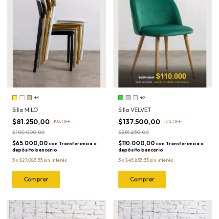
+4
+2
Silla MILO
Silla VELVET
$81.250,00
$137.500,00
-
19
%
OFF
-
51
%
OFF
$100.000,00
$281.250,00
$65.000,00
$110.000,00
con
Transferencia o
con
Transferencia o
depósito bancario
depósito bancario
3
x
$27.083,33
sin interés
3
x
$45.833,33
sin interés
Comprar
Comprar