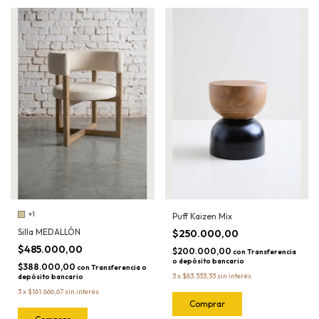
+1
Puff Kaizen Mix
Silla MEDALLÓN
$250.000,00
$485.000,00
$200.000,00
con
Transferencia
o depósito bancario
$388.000,00
con
Transferencia o
3
x
$83.333,33
sin interés
depósito bancario
3
x
$161.666,67
sin interés