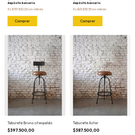
depósito bancario
depósito bancario
3
x
$137.500,00
sin interés
3
x
$65.833,33
sin interés
Comprar
Taburete Bruno c/respaldo
Taburete Astor
$397.500,00
$387.500,00