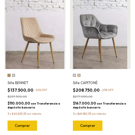
Silla BENNET
Silla CAPITONÉ
$137.500,00
$208.750,00
-
52
%
OFF
-
25
%
OFF
$287.500,00
$277.000,00
$110.000,00
$167.000,00
con
Transferencia o
con
Transferencia o
depósito bancario
depósito bancario
3
x
$45.833,33
sin interés
3
x
$69.583,33
sin interés
Comprar
Comprar