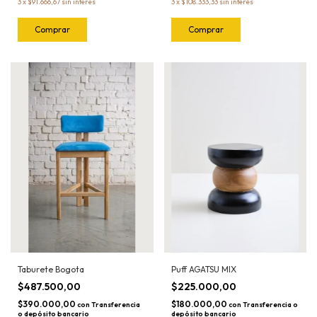
3
x
$91.666,67
sin interés
3
x
$108.333,33
sin interés
Taburete Bogota
Puff AGATSU MIX
$487.500,00
$225.000,00
$390.000,00
$180.000,00
con
Transferencia
con
Transferencia o
o depósito bancario
depósito bancario