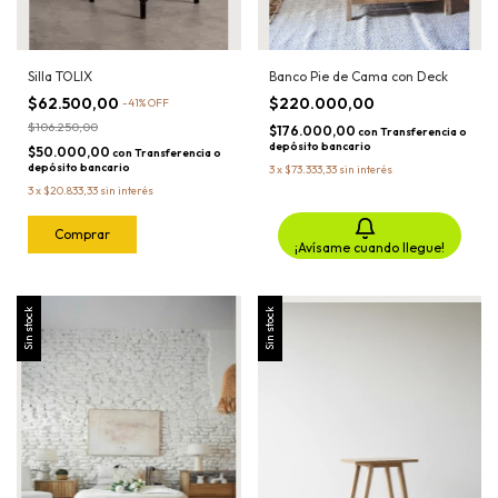
Silla TOLIX
Banco Pie de Cama con Deck
$62.500,00
$220.000,00
-
41
%
OFF
$106.250,00
$176.000,00
con
Transferencia o
depósito bancario
$50.000,00
con
Transferencia o
depósito bancario
3
x
$73.333,33
sin interés
3
x
$20.833,33
sin interés
¡Avísame cuando llegue!
Sin stock
Sin stock