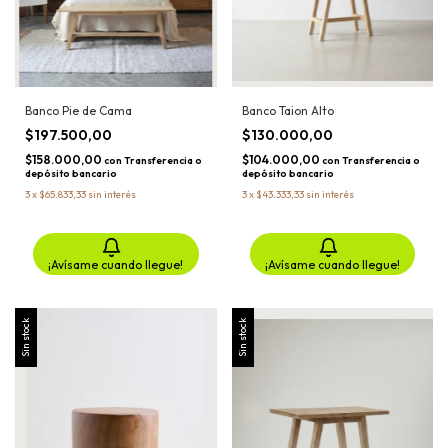
Banco Pie de Cama
Banco Taion Alto
$197.500,00
$130.000,00
$158.000,00
$104.000,00
con
Transferencia o
con
Transferencia o
depósito bancario
depósito bancario
3
x
$65.833,33
sin interés
3
x
$43.333,33
sin interés
¡Avísame cuando llegue!
¡Avísame cuando llegue!
Sin stock
Sin stock