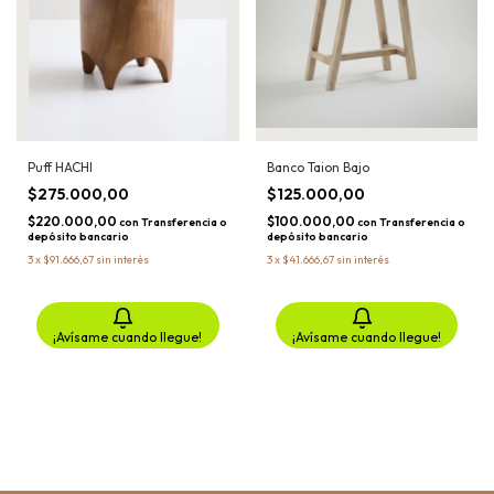
Puff HACHI
Banco Taion Bajo
$275.000,00
$125.000,00
$220.000,00
$100.000,00
con
Transferencia o
con
Transferencia o
depósito bancario
depósito bancario
3
x
$91.666,67
sin interés
3
x
$41.666,67
sin interés
¡Avísame cuando llegue!
¡Avísame cuando llegue!