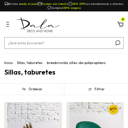
Envíos a
todo el país
Cuotas sin interés
20% OFF
con transferencia o efectivo
Compra
100% segura
0
Inicio
.
Sillas, taburetes
.
breadcrumbs.sillas-de-polipropileno
Sillas, taburetes
Ordenar
Filtrar