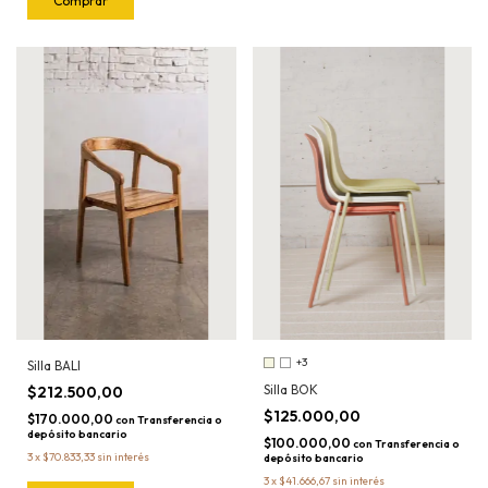
Comprar
+3
Silla BALI
Silla BOK
$212.500,00
$125.000,00
$170.000,00
con
Transferencia o
depósito bancario
$100.000,00
con
Transferencia o
3
x
$70.833,33
sin interés
depósito bancario
3
x
$41.666,67
sin interés