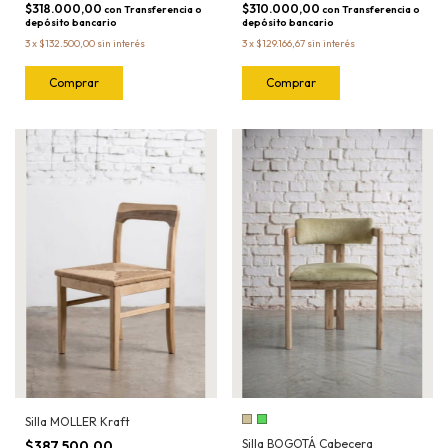
$318.000,00
$310.000,00
con
Transferencia o
con
Transferencia o
depósito bancario
depósito bancario
3
x
$132.500,00
sin interés
3
x
$129.166,67
sin interés
Silla MOLLER Kraft
Silla BOGOTÁ Cabecera
$387.500,00