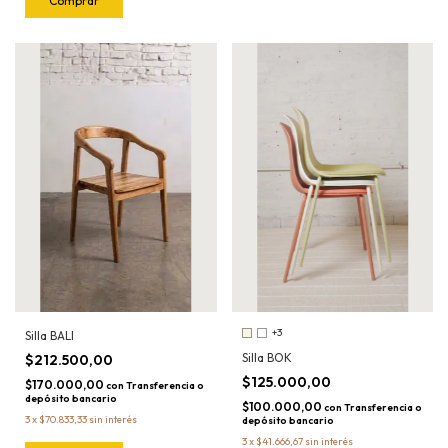
Comprar
+3
Silla BALI
Silla BOK
$212.500,00
$125.000,00
$170.000,00
con
Transferencia o
depósito bancario
$100.000,00
con
Transferencia o
3
x
$70.833,33
sin interés
depósito bancario
3
x
$41.666,67
sin interés