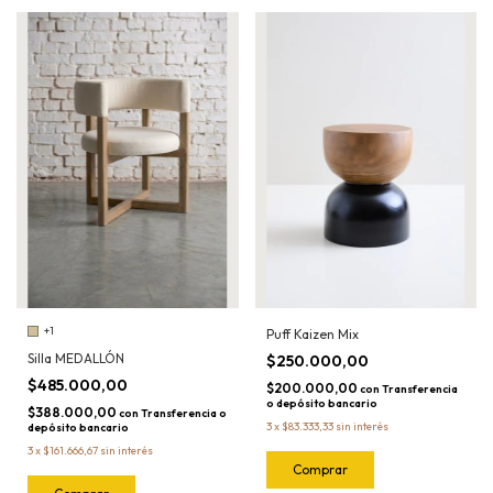
+1
Puff Kaizen Mix
Silla MEDALLÓN
$250.000,00
$485.000,00
$200.000,00
con
Transferencia
o depósito bancario
$388.000,00
con
Transferencia o
3
x
$83.333,33
sin interés
depósito bancario
3
x
$161.666,67
sin interés