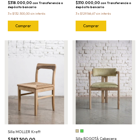
$318.000,00
$310.000,00
con
Transferencia o
con
Transferencia o
depósito bancario
depósito bancario
3
x
$132.500,00
sin interés
3
x
$129.166,67
sin interés
Silla MOLLER Kraft
Silla BOGOTÁ Cabecera
$387.500,00