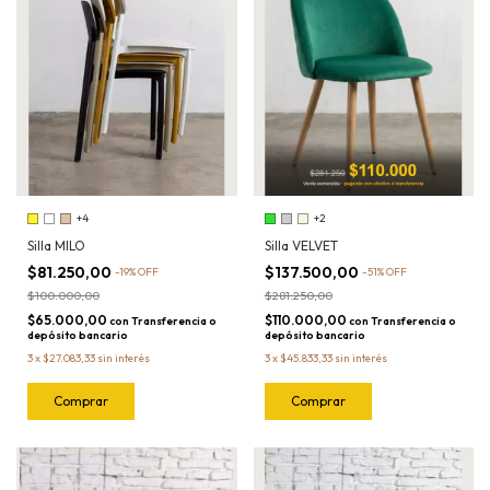
+4
+2
Silla MILO
Silla VELVET
$81.250,00
$137.500,00
-
19
%
OFF
-
51
%
OFF
$100.000,00
$281.250,00
$65.000,00
$110.000,00
con
Transferencia o
con
Transferencia o
depósito bancario
depósito bancario
3
x
$27.083,33
sin interés
3
x
$45.833,33
sin interés
Comprar
Comprar