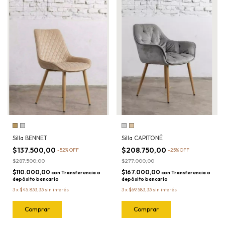
Silla BENNET
Silla CAPITONÉ
$137.500,00
$208.750,00
-
52
%
OFF
-
25
%
OFF
$287.500,00
$277.000,00
$110.000,00
$167.000,00
con
Transferencia o
con
Transferencia o
depósito bancario
depósito bancario
3
x
$45.833,33
sin interés
3
x
$69.583,33
sin interés
Comprar
Comprar