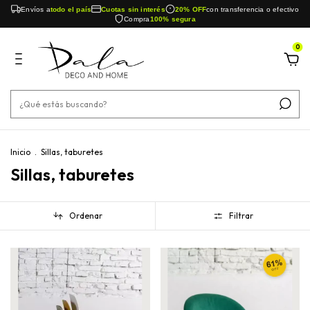
Envíos a
todo el país
Cuotas sin interés
20% OFF
con transferencia o efectivo
Compra
100% segura
0
Inicio
.
Sillas, taburetes
Sillas, taburetes
Ordenar
Filtrar