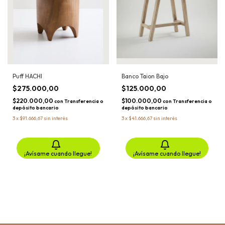
Puff HACHI
Banco Taion Bajo
$275.000,00
$125.000,00
$220.000,00
$100.000,00
con
Transferencia o
con
Transferencia o
depósito bancario
depósito bancario
3
x
$91.666,67
sin interés
3
x
$41.666,67
sin interés
¡Avísame cuando llegue!
¡Avísame cuando llegue!