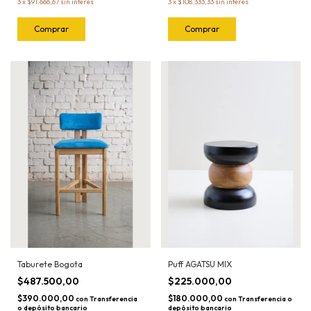
3
x
$91.666,67
sin interés
3
x
$108.333,33
sin interés
Taburete Bogota
Puff AGATSU MIX
$487.500,00
$225.000,00
$390.000,00
$180.000,00
con
Transferencia
con
Transferencia o
o depósito bancario
depósito bancario