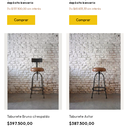
depósito bancario
depósito bancario
3
x
$137.500,00
sin interés
3
x
$65.833,33
sin interés
Comprar
Taburete Bruno c/respaldo
Taburete Astor
$397.500,00
$387.500,00