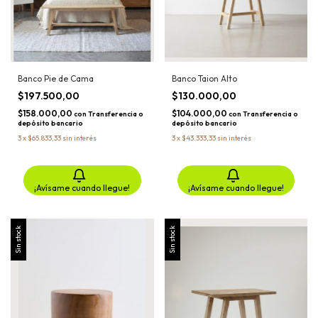
Banco Pie de Cama
Banco Taion Alto
$197.500,00
$130.000,00
$158.000,00
$104.000,00
con
Transferencia o
con
Transferencia o
depósito bancario
depósito bancario
3
x
$65.833,33
sin interés
3
x
$43.333,33
sin interés
¡Avísame cuando llegue!
¡Avísame cuando llegue!
Sin stock
Sin stock