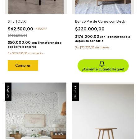
Silla TOLIX
Banco Pie de Cama con Deck
$62.500,00
$220.000,00
-
41
%
OFF
$106.250,00
$176.000,00
con
Transferencia o
depósito bancario
$50.000,00
con
Transferencia o
depósito bancario
3
x
$73.333,33
sin interés
3
x
$20.833,33
sin interés
¡Avísame cuando llegue!
Sin stock
Sin stock