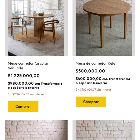
Mesa comedor Circular
Mesa de comedor Kala
Varillada
$500.000,00
$1.225.000,00
$400.000,00
con
Transferencia
$980.000,00
o depósito bancario
con
Transferencia
o depósito bancario
3
x
$166.666,67
sin interés
6
x
$204.166,67
sin interés
Comprar