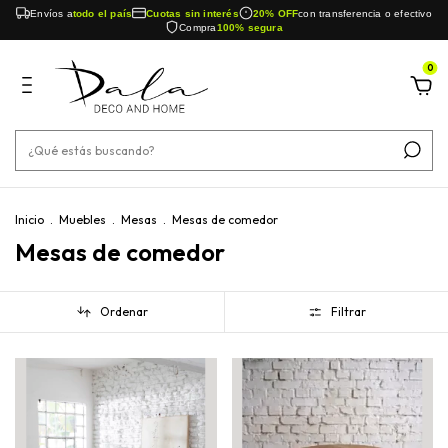
Envíos a
todo el país
Cuotas sin interés
20% OFF
con transferencia o efectivo
Compra
100% segura
0
Inicio
.
Muebles
.
Mesas
.
Mesas de comedor
Mesas de comedor
Ordenar
Filtrar