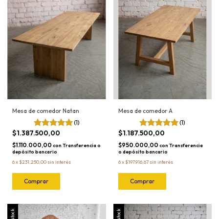
Mesa de comedor Natan
Mesa de comedor A
(1)
(1)
$1.387.500,00
$1.187.500,00
$1.110.000,00
$950.000,00
con
Transferencia o
con
Transferencia
depósito bancario
o depósito bancario
6
x
$231.250,00
sin interés
6
x
$197.916,67
sin interés
Sin stock
Sin stock