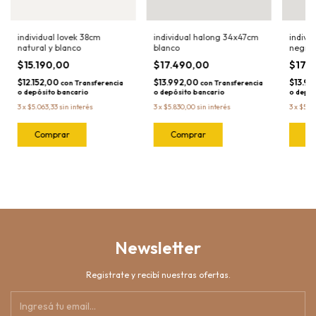
individual lovek 38cm
individual halong 34x47cm
indivi
natural y blanco
blanco
negro
$15.190,00
$17.490,00
$17.
$12.152,00
$13.992,00
$13.9
con
Transferencia
con
Transferencia
o depósito bancario
o depósito bancario
o depós
3
x
$5.063,33
sin interés
3
x
$5.830,00
sin interés
3
x
$5.8
Newsletter
Registrate y recibí nuestras ofertas.