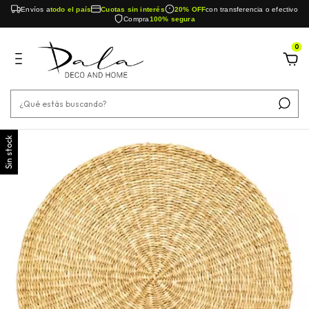
Envíos a
todo el país
Cuotas sin interés
20% OFF
con transferencia o efectivo
Compra
100% segura
0
Sin stock