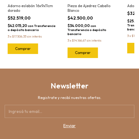
Adorno eslabón 16x9x11cm
Pieza de Ajedrez Caballo
Adorno
dorado
Blanco
$32.
$52.519,00
$42.500,00
$25.9
$42.015,20
$34.000,00
Transfe
con
Transferencia
con
bancar
o depósito bancario
Transferencia o depósito
bancario
3
x
$10.
3
x
$17.506,33
sin interés
3
x
$14.166,67
sin interés
Newsletter
Registrate y recibí nuestras ofertas.