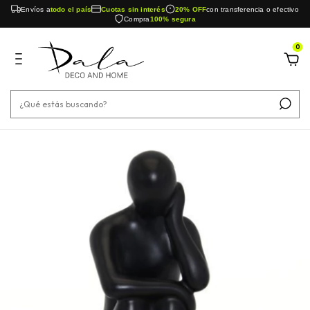
Envíos a
todo el país
Cuotas sin interés
20% OFF
con transferencia o efectivo
Compra
100% segura
0